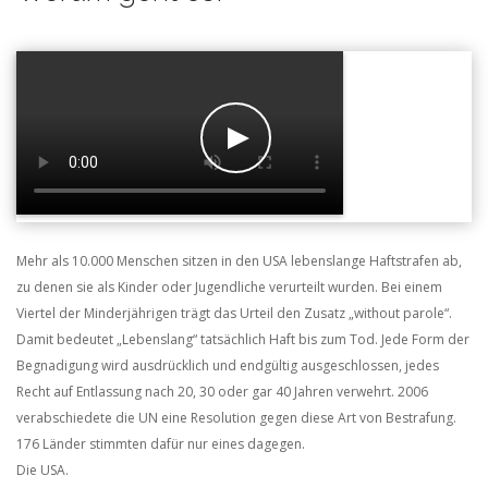
Mehr als 10.000 Menschen sitzen in den USA lebenslange Haftstrafen ab,
zu denen sie als Kinder oder Jugendliche verurteilt wurden.
Bei einem
Viertel der Minderjährigen trägt das Urteil den Zusatz „without parole“.
Damit bedeutet „Lebenslang“ tatsächlich Haft bis zum Tod.
Jede Form der
Begnadigung wird ausdrücklich und endgültig ausgeschlossen, jedes
Recht auf Entlassung nach 20, 30 oder gar 40 Jahren verwehrt.
2006
verabschiedete die UN eine Resolution gegen diese Art von Bestrafung.
176 Länder stimmten dafür nur eines dagegen.
Die USA.